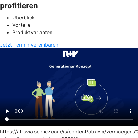
profitieren
Überblick
Vorteile
Produktvarianten
Jetzt Termin vereinbaren
https://atruvia.scene7.com/is/content/atruvia/vermoege