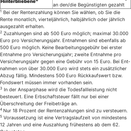
Hinterbliebene
an den/die Begünstigten gezahlt
1
Bei der Rentenzahlung können Sie wählen, ob Sie die
Rente monatlich, vierteljährlich, halbjährlich oder jährlich
ausgezahlt erhalten.
2
Zu­zah­lun­gen sind ab 500 Euro mög­lich; ma­xi­mal 30.000
Euro pro Ver­si­cherungs­jahr. Ent­nah­men sind eben­falls ab
500 Euro mög­lich. Keine Bearbeitungsgebühr bei erster
Entnahme pro Versicherungsjahr; zweite Entnahme pro
Versicherungsjahr gegen eine Gebühr von 15 Euro. Bei Ent­
nah­men von über 30.000 Euro wird stets ein zu­sätz­li­cher
Ab­zug fäl­lig. Min­des­tens 500 Euro Rück­kaufs­wert bzw.
Fonds­wert müs­sen immer vor­han­den sein.
3
In der Ansparphase wird die Todesfallleistung nicht
besteuert. Eine Erbschaftsteuer fällt nur bei einer
Überschreitung der Freibeträge an.
4
Nur 18 Pro­zent der Ren­ten­zah­lun­gen sind zu versteu­ern.
5
Voraussetzung ist eine Vertrags­laufzeit von mindestens
12 Jahren und eine Auszahlung frühestens ab dem 62.