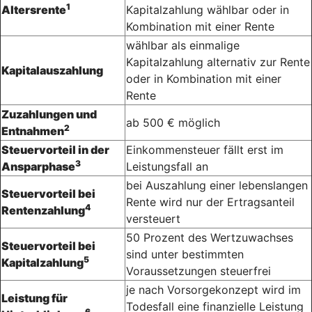
1
Altersrente
Kapitalzahlung wählbar oder in
Kombination mit einer Rente
wählbar als einmalige
Kapitalzahlung alternativ zur Rente
Kapitalauszahlung
oder in Kombination mit einer
Rente
Zuzahlungen und
ab 500 € möglich
2
Entnahmen
Steuervorteil in der
Einkommensteuer fällt erst im
3
Ansparphase
Leistungsfall an
bei Auszahlung einer lebenslangen
Steuervorteil bei
Rente wird nur der Ertragsanteil
4
Rentenzahlung
versteuert
50 Prozent des Wertzuwachses
Steuervorteil bei
sind unter bestimmten
5
Kapitalzahlung
Voraussetzungen steuerfrei
je nach Vorsorgekonzept wird im
Leistung für
Todesfall eine finanzielle Leistung
6